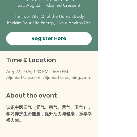
Sat, Aug 22
  |  
Aljunied Crescent
The Four Vital Qi of the Human Body:
Reclaim Your Life Energy, Live a Healthy Life
Register Here
Time & Location
Aug 22, 2026, 1:30 PM – 5:30 PM
Aljunied Crescent, Aljunied Cres, Singapore
About the event
认识中医四气（元气、宗气、营气、卫气），
学习养护生命能量，提升活力与健康，乐享幸
福人生。