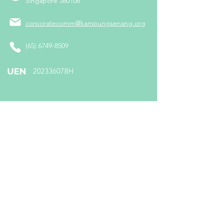
Singapore 380106
corporatecomm@kampungsenang.org
(65) 6749-8509
​202336078H
Follow us on:
Subscribe To Us
Enter your email here