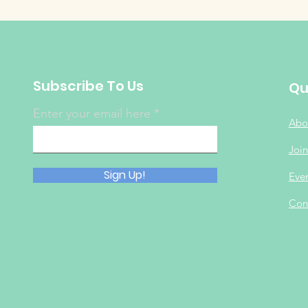
Subscribe To Us
Qu
Enter your email here
Abo
Join
Sign Up!
Eve
Con