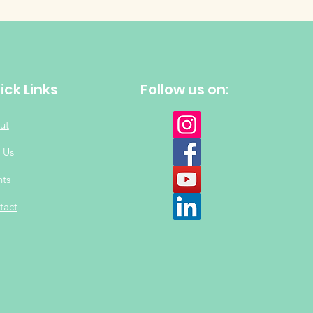
ick Links
Follow us on:
ut
 Us
nts
tact