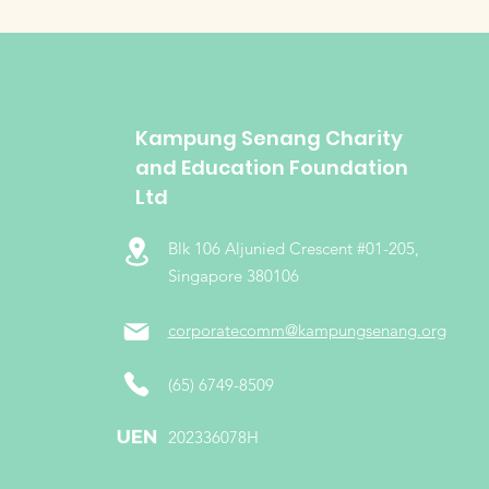
Kampung Senang Charity
and Education Foundation
Ltd
Blk 106 Aljunied Crescent #01-205,
Singapore 380106
corporatecomm@kampungsenang.org
(65) 6749-8509
​202336078H