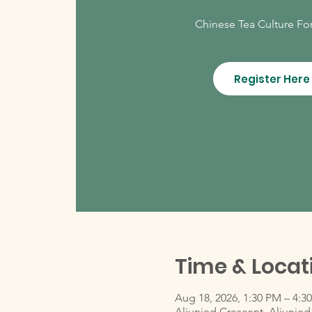
Chinese Tea Culture Fo
Register Here
Time & Locat
Aug 18, 2026, 1:30 PM – 4:3
Aljunied Crescent, Aljunied