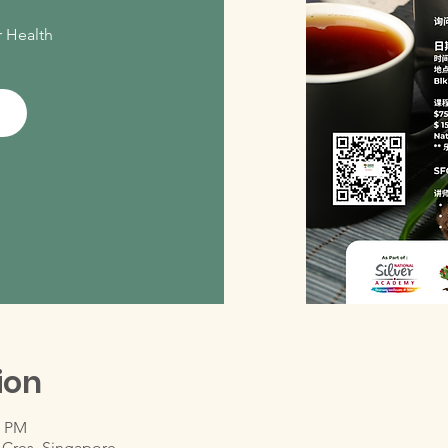
r Health
ion
0 PM
 Cres, Singapore