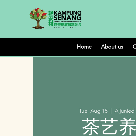
Home
About us
O
Tue, Aug 18
  |  
Aljunied
茶艺