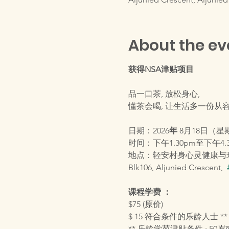
About the ev
获得NSA津贴项目
品一口茶, 放松身心,
懂茶会喝, 让生活多一份从
日期：2026
年 
8月18日（星
时间：下午1.30pm至下午4.3
地点：轻安村身心灵健康与
Blk106, Aljunied Crescent,  
课程学费 ：
$75 (原价)
$ 15 符合条件的乐龄人士 ** 将享
** 乐龄学苑津贴条件 : 5