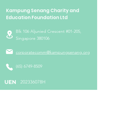
Kampung Senang Charity and
Education Foundation Ltd
Blk 106 Aljunied Crescent #01-205,
Singapore 380106
corporatecomm@kampungsenang.org
(65) 6749-8509
​202336078H
Follow us on: