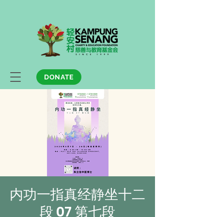
DONATE
内功一指真经静坐十二
段 07 第七段