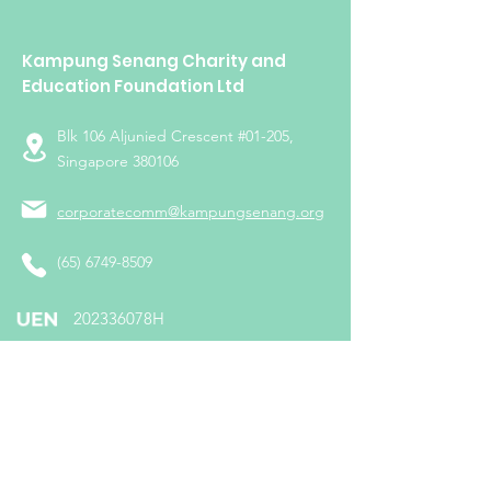
Kampung Senang Charity and
Education Foundation Ltd
Blk 106 Aljunied Crescent #01-205,
Singapore 380106
corporatecomm@kampungsenang.org
(65) 6749-8509
​202336078H
Follow us on: