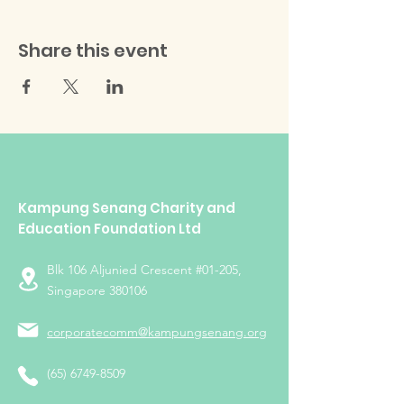
Share this event
Kampung Senang Charity and
Education Foundation Ltd
Blk 106 Aljunied Crescent #01-205,
Singapore 380106
corporatecomm@kampungsenang.org
(65) 6749-8509