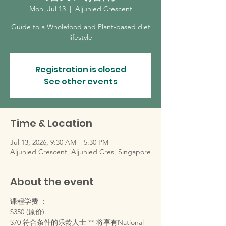
Mon, Jul 13
  |  
Aljunied Crescent
Guide to a Wholefood and Plant-based diet
lifestyle
Registration is closed
See other events
Time & Location
Jul 13, 2026, 9:30 AM – 5:30 PM
Aljunied Crescent, Aljunied Cres, Singapore
About the event
课程学费 ：
$350 (原价)
$70 符合条件的乐龄人士 ** 将享有National 