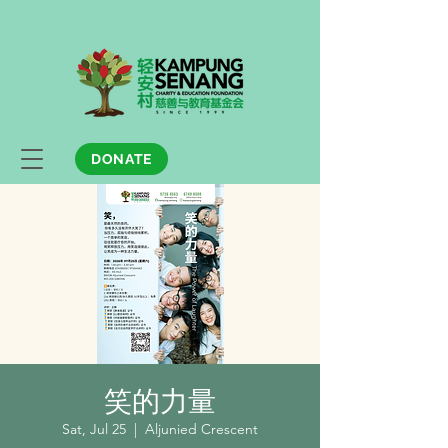
DONATE
笑的力量
Sat, Jul 25
  |  
Aljunied Crescent