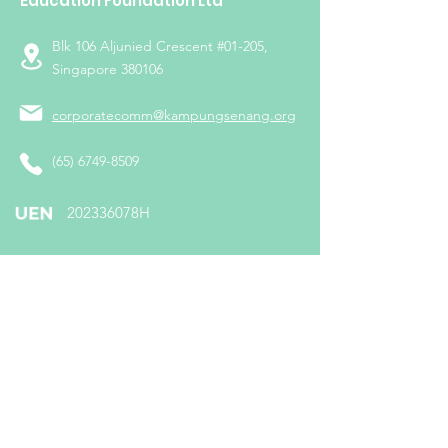
Education Foundation Ltd
Blk 106 Aljunied Crescent #01-205,
Singapore 380106
corporatecomm@kampungsenang.org
(65) 6749-8509
​202336078H
Follow us on:
Subscribe To Us