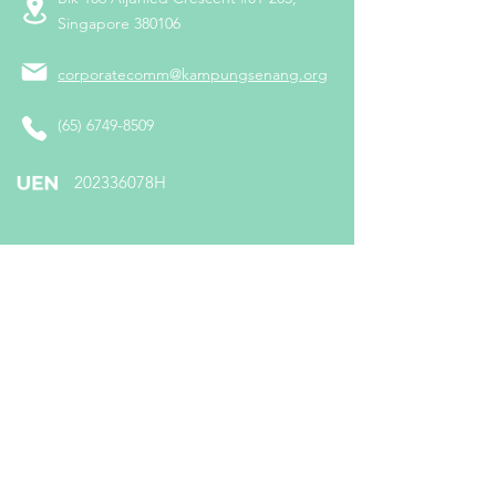
Singapore 380106
corporatecomm@kampungsenang.org
(65) 6749-8509
​202336078H
Follow us on:
Subscribe To Us
Enter your email here