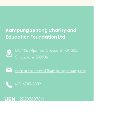
Kampung Senang Charity and
Education Foundation Ltd
Blk 106 Aljunied Crescent #01-205,
Singapore 380106
corporatecomm@kampungsenang.org
(65) 6749-8509
​202336078H
Follow us on: