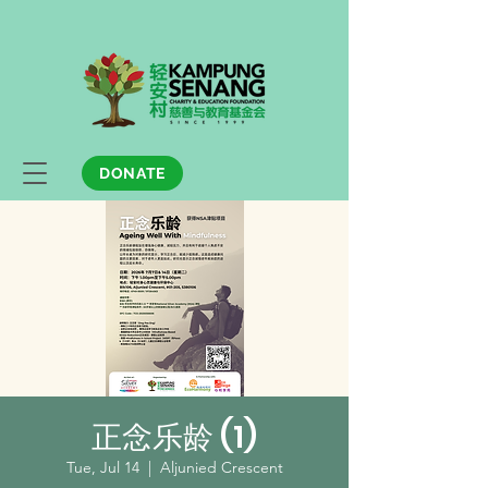
DONATE
正念乐龄 (1)
Tue, Jul 14
  |  
Aljunied Crescent